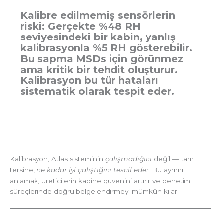
Kalibre edilmemiş sensörlerin
riski: Gerçekte %48 RH
seviyesindeki bir kabin, yanlış
kalibrasyonla %5 RH gösterebilir.
Bu sapma MSDs için görünmez
ama kritik bir tehdit oluşturur.
Kalibrasyon bu tür hataları
sistematik olarak tespit eder.
Kalibrasyon, Atlas sisteminin
çalışmadığını
değil — tam
tersine,
ne kadar iyi çalıştığını tescil eder
. Bu ayrımı
anlamak, üreticilerin kabine güvenini artırır ve denetim
süreçlerinde doğru belgelendirmeyi mümkün kılar.