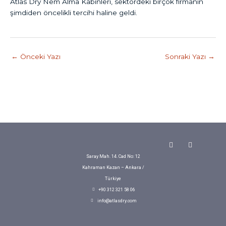
Atlas Dry Nem Alma Kabinleri, sektördeki birçok firmanın
şimdiden öncelikli tercihi haline geldi.
←
Önceki Yazı
Sonraki Yazı
→
Y
L
o
i
u
n
Saray Mah. 14. Cad No: 12
t
k
Kahraman Kazan – Ankara /
u
e
b
d
Türkiye
e
i
+90 312 321 58 06
n
info@atlasdry.com