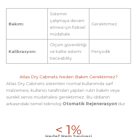
Sistemin
çalışmaya devam
Bakım:
Gerektirmez
etmesi için fiziksel
müdahale.
Ölçüm güvenilirliği
Kalibrasyon:
ve kalite sistemi
Periyodik
traceability.
Atlas Dry Cabinets Neden Bakım Gerektirmez?
Atlas Dry Cabinets sistemleri normal kullanımda sarf
malzemesi, kullanıcı tarafından yapılan rutin bakım veya
sürekli servis müdahalesi gerektirmez. Bu iddianın
arkasındaki temel teknoloji
Otomatik Rejenerasyon
‘dur.
< 1%
Hedef Nem Seviyesi