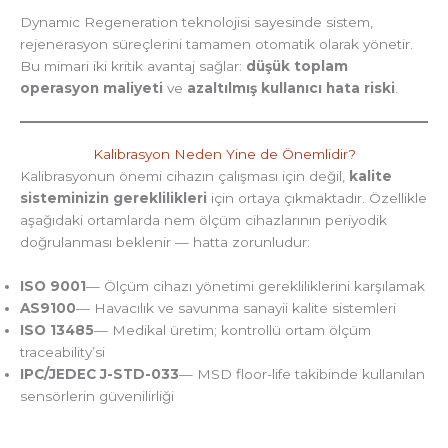
Dynamic Regeneration teknolojisi sayesinde sistem,
rejenerasyon süreçlerini tamamen otomatik olarak yönetir.
Bu mimari iki kritik avantaj sağlar:
düşük toplam
operasyon maliyeti
ve
azaltılmış kullanıcı hata riski
.
Kalibrasyon Neden Yine de Önemlidir?
Kalibrasyonun önemi cihazın çalışması için değil,
kalite
sisteminizin gereklilikleri
için ortaya çıkmaktadır. Özellikle
aşağıdaki ortamlarda nem ölçüm cihazlarının periyodik
doğrulanması beklenir — hatta zorunludur:
ISO 9001
— Ölçüm cihazı yönetimi gerekliliklerini karşılamak
AS9100
— Havacılık ve savunma sanayii kalite sistemleri
ISO 13485
— Medikal üretim; kontrollü ortam ölçüm
traceability’si
IPC/JEDEC J-STD-033
— MSD floor-life takibinde kullanılan
sensörlerin güvenilirliği