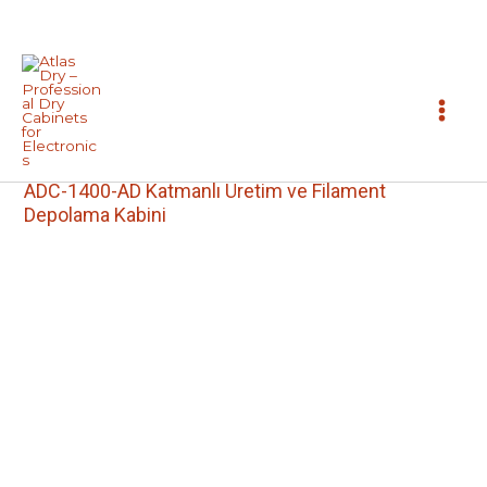
İçeriğe
atla
Products
»
Katmanlı Üretim ve Filament Depolama Kabinleri
»
ADC-1400-AD Katmanlı Üretim ve Filament
Depolama Kabini
ADC-1400-AD
SERİSİ
Katmanlı Üretim ve
Filament