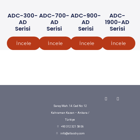
ADC-300-
ADC-700-
ADC-900-
ADC-
AD
AD
AD
1900-AD
Serisi
Serisi
Serisi
Serisi
İncele
İncele
İncele
İncele
Y
L
o
i
u
n
Saray Mah. 14. Cad No: 12
t
k
Kahraman Kazan – Ankara /
u
e
b
d
Türkiye
e
i
+90 312 321 58 06
n
info@atlasdry.com