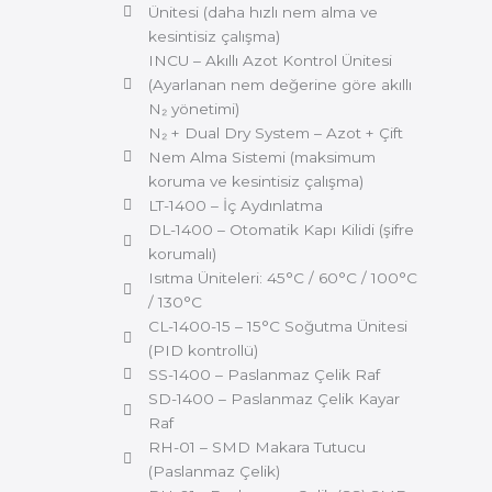
Ünitesi (daha hızlı nem alma ve
kesintisiz çalışma)
INCU – Akıllı Azot Kontrol Ünitesi
(Ayarlanan nem değerine göre akıllı
N₂ yönetimi)
N₂ + Dual Dry System – Azot + Çift
Nem Alma Sistemi (maksimum
koruma ve kesintisiz çalışma)
LT-1400 – İç Aydınlatma
DL-1400 – Otomatik Kapı Kilidi (şifre
korumalı)
Isıtma Üniteleri: 45°C / 60°C / 100°C
/ 130°C
CL-1400-15 – 15°C Soğutma Ünitesi
(PID kontrollü)
SS-1400 – Paslanmaz Çelik Raf
SD-1400 – Paslanmaz Çelik Kayar
Raf
RH-01 – SMD Makara Tutucu
(Paslanmaz Çelik)