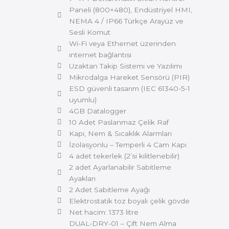
Paneli (800×480), Endüstriyel HMI,
NEMA 4 / IP66 Türkçe Arayüz ve
Sesli Komut
Wi-Fi veya Ethernet üzerinden
internet bağlantısı
Uzaktan Takip Sistemi ve Yazılımı
Mikrodalga Hareket Sensörü (PIR)
ESD güvenli tasarım (IEC 61340-5-1
uyumlu)
4GB Datalogger
10 Adet Paslanmaz Çelik Raf
Kapı, Nem & Sıcaklık Alarmları
İzolasyonlu – Temperli 4 Cam Kapı
4 adet tekerlek (2’si kilitlenebilir)
2 adet Ayarlanabilir Sabitleme
Ayakları
2 Adet Sabitleme Ayağı
Elektrostatik toz boyalı çelik gövde
Net hacim: 1373 litre
DUAL-DRY-01 – Çift Nem Alma